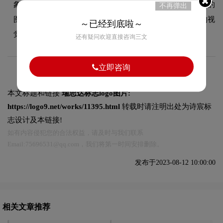
象，适合商务及科技领域定位。这种色彩选择既传递了品牌的
不再弹出
图形设计美学，又能有效吸引目标受众，使标志具有较强的视
～已经到底啦～
觉辨识度。
还有疑问欢迎直接咨询三文
立即咨询
本文标题和链接
瑞思达标志logo图片:
https://logo9.net/works/11395.html
转载时请注明出处为诗宸标
志设计及本链接!
如有内容侵犯您的合法权益，请及时与我们联系
Email:75696531@qq.com，我们将第一时间安排删除。
发布于2023-08-12 10:00:00
相关文章推荐