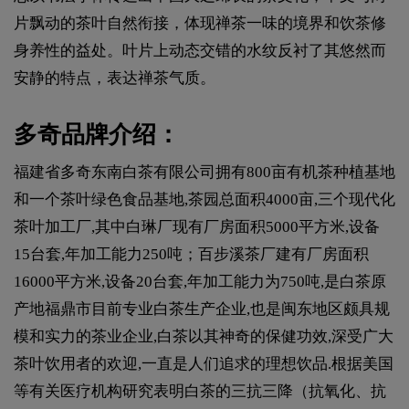
片飘动的茶叶自然衔接，体现禅茶一味的境界和饮茶修
身养性的益处。叶片上动态交错的水纹反衬了其悠然而
安静的特点，表达禅茶气质。
多奇品牌介绍：
福建省多奇东南白茶有限公司拥有800亩有机茶种植基地
和一个茶叶绿色食品基地,茶园总面积4000亩,三个现代化
茶叶加工厂,其中白琳厂现有厂房面积5000平方米,设备
15台套,年加工能力250吨；百步溪茶厂建有厂房面积
16000平方米,设备20台套,年加工能力为750吨,是白茶原
产地福鼎市目前专业白茶生产企业,也是闽东地区颇具规
模和实力的茶业企业,白茶以其神奇的保健功效,深受广大
茶叶饮用者的欢迎,一直是人们追求的理想饮品.根据美国
等有关医疗机构研究表明白茶的三抗三降（抗氧化、抗