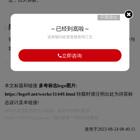
不再弹出
问：LOGO设计包含几次免费修改？
6.
～已经到底啦～
还有疑问欢迎直接咨询三文
答：具体修改次数依据合同约定执行，我们会在设计过程中与
客户充分沟通，确保最终方案达到满意效果。
立即咨询
本文标题和链接
多奇标志logo图片:
https://logo9.net/works/11449.html
转载时请注明出处为诗宸标
志设计及本链接!
如有内容侵犯您的合法权益，请及时与我们联系
Email:75696531@qq.com，我们将第一时间安排删除。
发布于2023-08-24 08:40:11