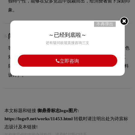
独特个性，能够在众多竞品中脱颖而出，给消费者留下深刻印
象。
不再弹出
～已经到底啦～
问：VI设计包含哪些物料？
6.
还有疑问欢迎直接咨询三文
答：VI设计包含基础系统（LOGO规范、标准色规范、辅助色
规范、标准字体规范）和应用系统（名片、信封、信纸、工
立即咨询
牌、纸杯、手提袋、PPT模板、员工胸牌等全套企业视觉物料
设计）。
本文标题和链接
御鼎香标志logo图片:
https://logo9.net/works/11453.html
转载时请注明出处为诗宸标
志设计及本链接!
如有内容侵犯您的合法权益，请及时与我们联系