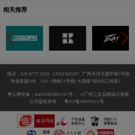
相关推荐
电话：020-8777 9203
13501502207
广州天河大观中路3号创
智创意园108、116（地铁21号线“大观南”站B出口对面）
粤公网安备：44010402001197号，
©广州三文品牌设计有限
公司版权所有，
粤ICP备09037611号