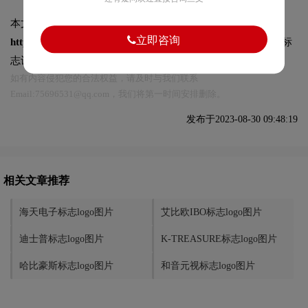
本文标题和链接
爱珈标志logo图片:
立即咨询
https://logo9.net/works/11462.html
转载时请注明出处为诗宸标
志设计及本链接!
如有内容侵犯您的合法权益，请及时与我们联系
Email:75696531@qq.com，我们将第一时间安排删除。
发布于2023-08-30 09:48:19
相关文章推荐
海天电子标志logo图片
艾比欧IBO标志logo图片
迪士普标志logo图片
K-TREASURE标志logo图片
哈比豪斯标志logo图片
和音元视标志logo图片