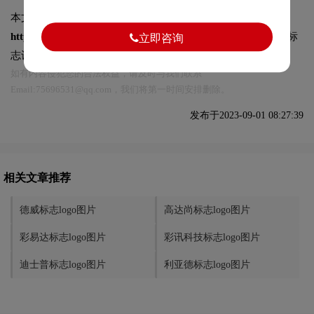
本文标题和链接
和音元视标志logo图片:
https://logo9.net/works/11465.html
转载时请注明出处为诗宸标
立即咨询
志设计及本链接!
如有内容侵犯您的合法权益，请及时与我们联系
Email:75696531@qq.com，我们将第一时间安排删除。
发布于2023-09-01 08:27:39
相关文章推荐
德威标志logo图片
高达尚标志logo图片
彩易达标志logo图片
彩讯科技标志logo图片
迪士普标志logo图片
利亚德标志logo图片