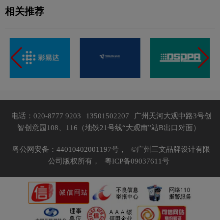
相关推荐
电话：020-8777 9203
13501502207
广州天河大观中路3号创
智创意园108、116（地铁21号线“大观南”站B出口对面）
粤公网安备：44010402001197号，
©广州三文品牌设计有限
公司版权所有，
粤ICP备09037611号