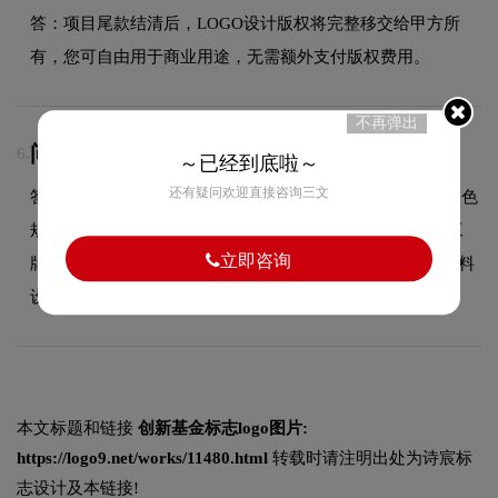
答：项目尾款结清后，LOGO设计版权将完整移交给甲方所
有，您可自由用于商业用途，无需额外支付版权费用。
不再弹出
问：VI设计包含哪些物料？
6.
～已经到底啦～
还有疑问欢迎直接咨询三文
答：VI设计包含基础系统（LOGO规范、标准色规范、辅助色
规范、标准字体规范）和应用系统（名片、信封、信纸、工
立即咨询
牌、纸杯、手提袋、PPT模板、员工胸牌等全套企业视觉物料
设计）。
本文标题和链接
创新基金标志logo图片:
https://logo9.net/works/11480.html
转载时请注明出处为诗宸标
志设计及本链接!