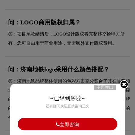
问：LOGO商用版权归属？
3.
答：项目尾款结清后，LOGO设计版权将完整移交给甲方所
有，您可自由用于商业用途，无需额外支付版权费用。
问：济南地铁logo采用什么颜色搭配？
4.
答：济南地铁品牌整体使用的色彩方案充分契合了其在品牌领
不再弹出
域的品牌定位，以低饱和度的莫兰迪色调为主，传递淡雅高级
～已经到底啦～
的品牌气质，契合品质消费定位。这种色彩选择既传递了品牌
还有疑问欢迎直接咨询三文
的字标设计美学，又能有效吸引目标受众，使标志具有较强的
视觉辨识度。
立即咨询