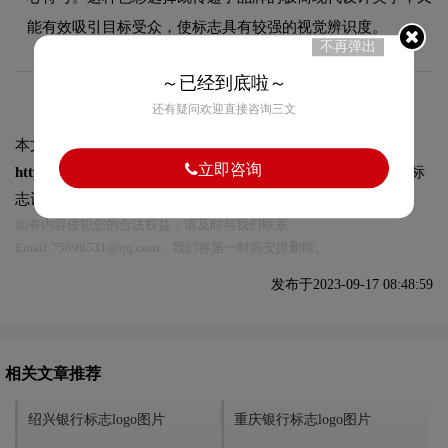
能有效吸引目标受众，使标志具有较强的视觉辨识度。
不再弹出
～已经到底啦～
还有疑问欢迎直接咨询三文
本文标题和链接
吉林银行标志logo图片:
立即咨询
https://logo9.net/works/11546.html
转载时请注明出处为诗宸标
志设计及本链接!
如有内容侵犯您的合法权益，请及时与我们联系
Email:75696531@qq.com，我们将第一时间安排删除。
发布于2023-09-17 08:48:59
相关文章推荐
绍兴银行标志logo图片
重庆银行标志logo图片