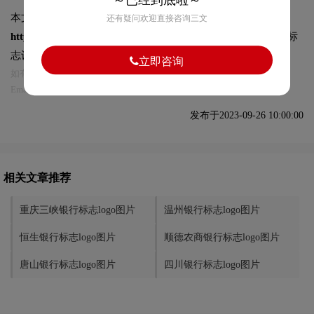
～已经到底啦～
本文标题和链接
日照银行标志logo图片:
还有疑问欢迎直接咨询三文
https://logo9.net/works/11594.html
转载时请注明出处为诗宸标
志设计及本链接!
立即咨询
如有内容侵犯您的合法权益，请及时与我们联系
Email:75696531@qq.com，我们将第一时间安排删除。
发布于2023-09-26 10:00:00
相关文章推荐
重庆三峡银行标志logo图片
温州银行标志logo图片
恒生银行标志logo图片
顺德农商银行标志logo图片
唐山银行标志logo图片
四川银行标志logo图片