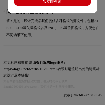
立即咨询
问：源文件全部交付吗？
6.
答：是的，设计完成后我们提供多种格式的源文件，包括AI、
EPS、CDR等矢量格式以及PNG、JPG等位图格式，方便您在
不同场景下使用。
本文标题和链接
唐山银行标志logo图片:
https://logo9.net/works/11596.html
转载时请注明出处为诗宸标
志设计及本链接!
如有内容侵犯您的合法权益，请及时与我们联系
Email:75696531@qq.com，我们将第一时间安排删除。
发布于2023-09-27 08:49:46