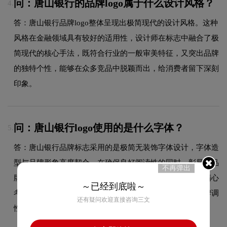
问：唐山银行的品牌logo属于什么设计风格？
4.
答：唐山银行品牌logo整体呈现出极简现代的设计风格。这种
风格在金融领域具有较好的适用性，设计师在标志中融合了极
简现代的核心手法，既符合行业的一般审美特征，又突出品牌
的独特个性，能够在众多竞品中脱颖而出，给消费者留下深刻
印象。
问：唐山银行logo使用的是什么字体？
5.
答：唐山银行品牌标志采用的是极简无装饰字体设计，字体造
型与品牌形象高度契合，在确保良好阅读性的同时，彰显了品
不再弹出
牌的极简现代设计风格。字体的结构、粗细及间距都经过精心
～已经到底啦～
考量，使整体标志在不同尺寸和场景下均能保持一致的品牌调
还有疑问欢迎直接咨询三文
性。