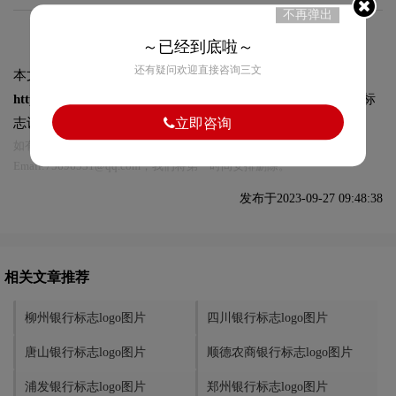
不再弹出
～已经到底啦～
还有疑问欢迎直接咨询三文
本文标题和链接
遂宁银行标志logo图片:
https://logo9.net/works/11598.html
转载时请注明出处为诗宸标
立即咨询
志设计及本链接!
如有内容侵犯您的合法权益，请及时与我们联系
Email:75696531@qq.com，我们将第一时间安排删除。
发布于2023-09-27 09:48:38
相关文章推荐
柳州银行标志logo图片
四川银行标志logo图片
唐山银行标志logo图片
顺德农商银行标志logo图片
浦发银行标志logo图片
郑州银行标志logo图片