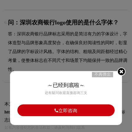
问：深圳农商银行logo使用的是什么字体？
6.
答：深圳农商银行品牌标志采用的是简洁有力的字体设计，字
体造型与品牌形象高度契合，在确保良好阅读性的同时，彰显
了品牌的字标设计风格。字体的结构、粗细及间距都经过精心
考量，使整体标志在不同尺寸和场景下均能保持一致的品牌调
性。
不再弹出
～已经到底啦～
还有疑问欢迎直接咨询三文
本文标题和链接
深圳农商银行标志logo图片:
立即咨询
https://logo9.net/works/11609.html
转载时请注明出处为诗宸标
志设计及本链接!
如有内容侵犯您的合法权益，请及时与我们联系