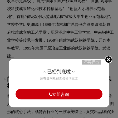
改革示范高校"、首批"国家知识产权试点高校"、首批"高等学
校科技成果转化和技术转移基地"、"创新人才培养示范基
地"、首批"省级双创示范基地"和"省级大学生创业示范基地"。
学校办学历史溯源于1898年清末湖广总督张之洞奏请清朝政
府批准成立的工艺学堂，历经湖北中等工业学堂、中南钢铁工
业学校等传承与发展，1958年组建为武汉钢铁学院，开办本
科教育。1995年隶属于原冶金工业部的武汉钢铁学院、武汉
建...
不再弹出
～已经到底啦～
问：武汉科技大学的品牌logo属于什么设计风
还有疑问欢迎直接咨询三文
6.
格？
立即咨询
答：武汉科技大学品牌logo整体呈现出图形的设计风格。这种
风格在教育领域具有较好的适用性，设计师在标志中融合了图
形的核心手法，既符合行业的一般审美特征，又突出品牌的独