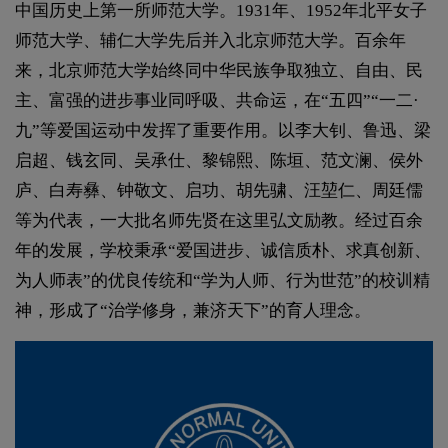
中国历史上第一所师范大学。1931年、1952年北平女子
师范大学、辅仁大学先后并入北京师范大学。百余年
来，北京师范大学始终同中华民族争取独立、自由、民
主、富强的进步事业同呼吸、共命运，在“五四”“一二·
九”等爱国运动中发挥了重要作用。以李大钊、鲁迅、梁
启超、钱玄同、吴承仕、黎锦熙、陈垣、范文澜、侯外
庐、白寿彝、钟敬文、启功、胡先骕、汪堃仁、周廷儒
等为代表，一大批名师先贤在这里弘文励教。经过百余
年的发展，学校秉承“爱国进步、诚信质朴、求真创新、
为人师表”的优良传统和“学为人师、行为世范”的校训精
神，形成了“治学修身，兼济天下”的育人理念。