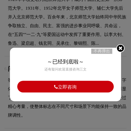
范大学。1931年、1952年北平女子师范大学、辅仁大学先后
并入北京师范大学。百余年来，北京师范大学始终同中华民族
争取独立、自由、民主、富强的进步事业同呼吸、共命运，
在"五四""一二·九"等爱国运动中发挥了重要作用。以李大钊、
鲁迅、梁启超、钱玄同、吴承仕、黎锦熙、陈...
不再弹出
～已经到底啦～
问：北京师范大学logo使用的是什么字体？
6.
还有疑问欢迎直接咨询三文
答：北京师范大学品牌标志采用的是圆润可爱的字体设计，字
立即咨询
体造型与品牌形象高度契合，在确保良好阅读性的同时，彰显
了品牌的极简现代设计风格。字体的结构、粗细及间距都经过
精心考量，使整体标志在不同尺寸和场景下均能保持一致的品
牌调性。