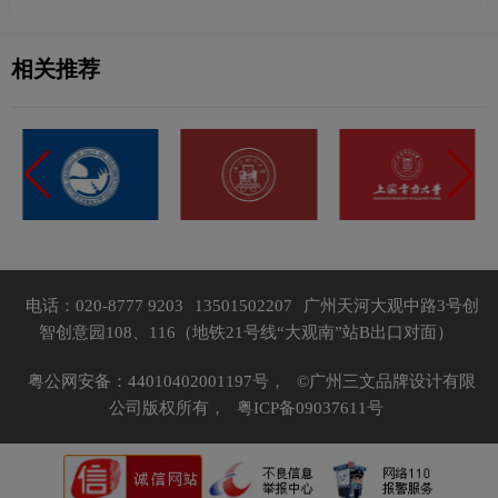
相关推荐
电话：020-8777 9203
13501502207
广州天河大观中路3号创
智创意园108、116（地铁21号线“大观南”站B出口对面）
粤公网安备：44010402001197号，
©广州三文品牌设计有限
公司版权所有，
粤ICP备09037611号