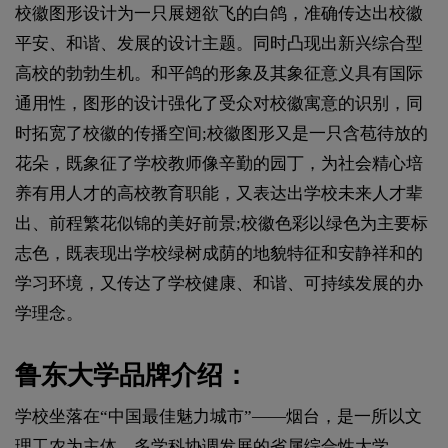
校徽图形设计为一只展翅欲飞的白鸽，准确传达出校徽
平安、和谐、发展的设计主题。同时凸现出新兴综合型
高校的勃勃生机。和平鸽的形象及其象征意义具有国际
通用性，图形的设计强化了受众对校徽寓意的识别，同
时拓宽了校徽的传播空间;校徽图形又是一只含苞待放的
花朵，既象征了学校教师像辛勤的园丁，为社会精心培
养有用人才的高校教育职能，又表达出学校未来人才辈
出、前程繁花似锦的美好前景;校徽色彩以绿色为主要标
志色，既表现出学校绿树成荫的地貌特征和安静祥和的
学习环境，又传达了学校健康、和谐、可持续发展的办
学理念。
鲁东大学品牌介绍：
学校坐落在“中国最佳魅力城市”——烟台，是一所以文
理工农为主体、多学科协调发展的省属综合性大学。