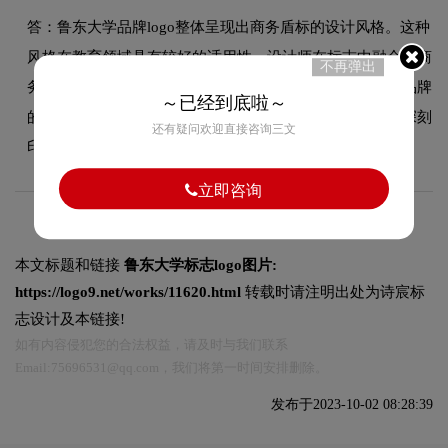
答：鲁东大学品牌logo整体呈现出商务盾标的设计风格。这种
风格在教育领域具有较好的适用性，设计师在标志中融合了商
不再弹出
务盾标的核心手法，既符合行业的一般审美特征，又突出品牌
～已经到底啦～
的独特个性，能够在众多竞品中脱颖而出，给消费者留下深刻
还有疑问欢迎直接咨询三文
印象。
立即咨询
本文标题和链接
鲁东大学标志logo图片:
https://logo9.net/works/11620.html
转载时请注明出处为诗宸标
志设计及本链接!
如有内容侵犯您的合法权益，请及时与我们联系
Email:75696531@qq.com，我们将第一时间安排删除。
发布于2023-10-02 08:28:39