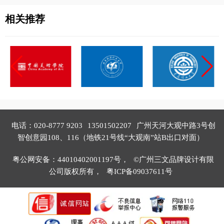
相关推荐
电话：020-8777 9203
13501502207
广州天河大观中路3号创
智创意园108、116（地铁21号线“大观南”站B出口对面）
粤公网安备：44010402001197号，
©广州三文品牌设计有限
公司版权所有，
粤ICP备09037611号