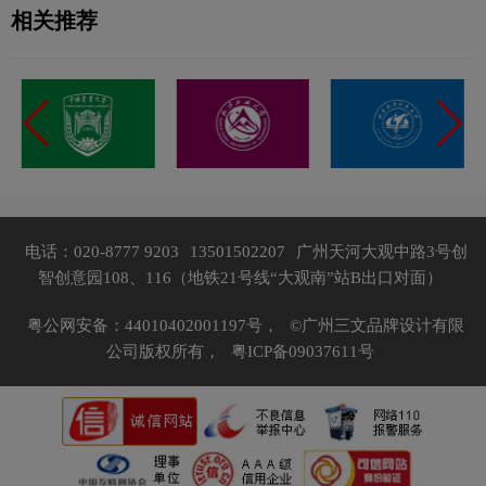
相关推荐
电话：020-8777 9203
13501502207
广州天河大观中路3号创
智创意园108、116（地铁21号线“大观南”站B出口对面）
粤公网安备：44010402001197号，
©广州三文品牌设计有限
公司版权所有，
粤ICP备09037611号