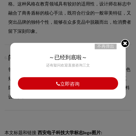
格。这种风格在教育领域具有较好的适用性，设计师在标志中
融合了商务盾标的核心手法，既符合行业的一般审美特征，又
突出品牌的独特个性，能够在众多竞品中脱颖而出，给消费者
留下深刻印象。
不再弹出
～已经到底啦～
问：VI设计包含哪些物料？
6.
还有疑问欢迎直接咨询三文
答：VI设计包含基础系统（LOGO规范、标准色规范、辅助色
规范、标准字体规范）和应用系统（名片、信封、信纸、工
立即咨询
牌、纸杯、手提袋、PPT模板、员工胸牌等全套企业视觉物料
设计）。
本文标题和链接
西安电子科技大学标志logo图片: