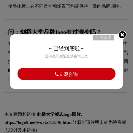
使整体标志在不同尺寸和场景下均能保持一致的品牌调性。
问：剑桥大学品牌logo有过演变吗？
6.
不再弹出
答：作为教育领域的品牌，剑桥大学的品牌logo在发展过程中
～已经到底啦～
经历了持续优化与迭代，整体呈现出从复杂到简约、从具象到
还有疑问欢迎直接咨询三文
抽象的现代化演变趋势。每一次更新都紧跟时代审美潮流，同
时保持品牌核心识别元素的延续性，使品牌视觉形象始终与时
立即咨询
俱进，历久弥新。
本文标题和链接
剑桥大学标志logo图片:
https://logo9.net/works/11646.html
转载时请注明出处为诗宸标
志设计及本链接!