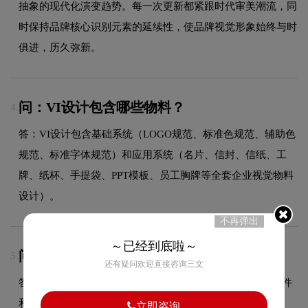
抽象的现代化演变趋势。每一次更新都紧跟时代审美潮流，同
时保持品牌核心识别元素的延续性，使品牌视觉形象始终与时
俱进，历久弥新。
问：VI设计包含哪些物料？
4.
答：VI设计包含基础系统（LOGO规范、标准色规范、辅助色
规范、标准字体规范）和应用系统（名片、信封、信纸、工
牌、纸杯、手提袋、PPT模板、员工胸牌等全套企业视觉物料
设计）。
不再弹出
～已经到底啦～
问：LOGO设计交付哪些文件？
5.
还有疑问欢迎直接咨询三文
答：交付文件包含JPG、PDF、AI、PNG等多种格式的源文件
和展示文件，满足您在不同场景的使用需求。
立即咨询