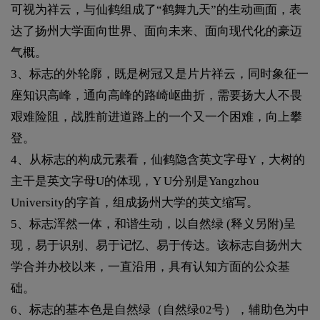
可视为祥云，与仙鹤组成了“鹤舞九天”的生动画面，表
达了扬州大学面向世界、面向未来、面向现代化的豪迈
气概。
3、标志的外轮廓，既是树冠又是片片祥云，同时象征一
座知识高峰，通向高峰的路崎岖曲折，需要扬大人不畏
艰难险阻，战胜前进道路上的一个又一个困难，向上攀
登。
4、从标志的构成元素看，仙鹤隐含英文字母Y，大树的
主干是英文字母U的体现，Y U分别是Yangzhou
University的字首，组成扬州大学的英文缩写。
5、标志浑然一体，和谐生动，以自然绿 (释义另附)呈
现，易于识别、易于记忆、易于传达。该标志自扬州大
学合并办校以来，一直沿用，具有认知方面的公众基
础。
6、标志的基本色是自然绿（自然绿02号），辅助色为中