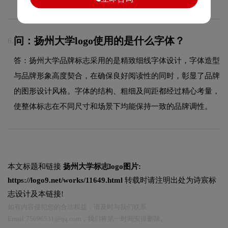
问：扬州大学logo使用的是什么字体？
6.
答：扬州大学品牌标志采用的是精致细线字体设计，字体造型
与品牌形象高度契合，在确保良好阅读性的同时，彰显了品牌
的图形设计风格。字体的结构、粗细及间距都经过精心考量，
使整体标志在不同尺寸和场景下均能保持一致的品牌调性。
本文标题和链接
扬州大学标志logo图片:
https://logo9.net/works/11649.html
转载时请注明出处为诗宸标
志设计及本链接!
如有内容侵犯您的合法权益，请及时与我们联系
Email:75696531@qq.com，我们将第一时间安排删除。