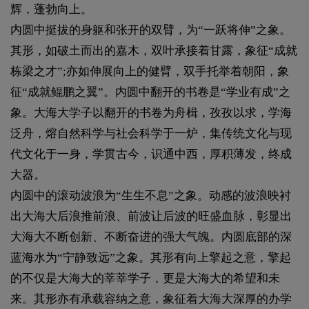
辉，蓬勃向上。
内圆中挺拔的身躯和张开的双臂，为“一跃将伸”之象。
其形，如破土而出的嘉木，双叶承接着甘露，象征“成就
栋梁之才”;亦如伸展向上的健臂，双手托举着朝阳，象
征“成就鲲鹏之翼”。内圆中翻开的书卷是“学业有成”之
象。大海大学子以翻开的书卷为舟楫，孜孜以求，学海
泛舟，熔自然科学与社会科学于一炉，集传统文化与现
代文化于一身，学贯古今，识通中西，厚积薄发，终成
大器。
内圆中的滚动波浪为“生生不息”之象。动感的波浪映衬
出大海大后浪推前浪、前波让后波的旺盛血脉，彰显出
大海大不断创新、不断奋进的强大气魄。内圆底部的深
蓝海水为“宁静致远”之象。其形有向上擎起之意，擎起
的不仅是大海大的莘莘学子，更是大海大的希望和未
来。其形亦有承载容纳之意，象征着大海大深厚的办学