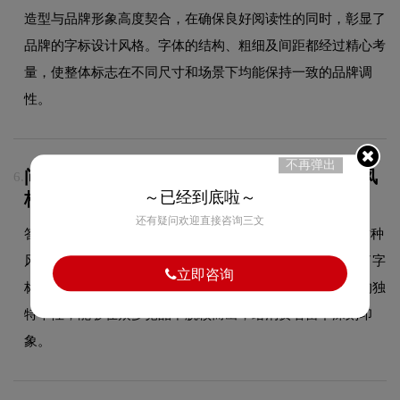
造型与品牌形象高度契合，在确保良好阅读性的同时，彰显了
品牌的字标设计风格。字体的结构、粗细及间距都经过精心考
量，使整体标志在不同尺寸和场景下均能保持一致的品牌调
性。
不再弹出
问：大连海洋大学的品牌logo属于什么设计风
6.
～已经到底啦～
格？
还有疑问欢迎直接咨询三文
答：大连海洋大学品牌logo整体呈现出字标的设计风格。这种
风格在教育领域具有较好的适用性，设计师在标志中融合了字
立即咨询
标的核心手法，既符合行业的一般审美特征，又突出品牌的独
特个性，能够在众多竞品中脱颖而出，给消费者留下深刻印
象。