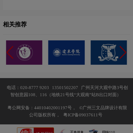
相关推荐
电话：020-8777 9203
13501502207
广州天河大观中路3号创
智创意园108、116（地铁21号线“大观南”站B出口对面）
粤公网安备：44010402001197号，
©广州三文品牌设计有限
公司版权所有，
粤ICP备09037611号