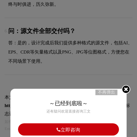
终与时俱进，历久弥新。
问：源文件全部交付吗？
6.
答：是的，设计完成后我们提供多种格式的源文件，包括AI、
EPS、CDR等矢量格式以及PNG、JPG等位图格式，方便您在
不同场景下使用。
不再弹出
本文标题和链接
沧州师范学院标志logo图片:
～已经到底啦～
https://logo9.net/works/11679.html
转载时请注明出处为诗宸标
还有疑问欢迎直接咨询三文
志设计及本链接!
如有内容侵犯您的合法权益，请及时与我们联系
Email:75696531@qq.com，我们将第一时间安排删除。
立即咨询