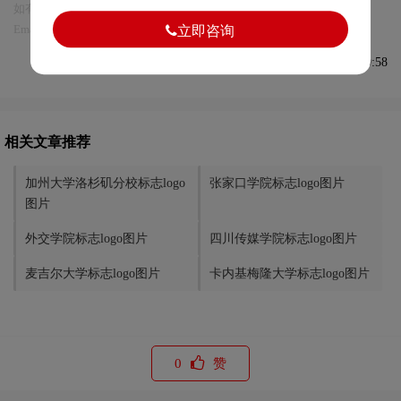
如有内容侵犯您的合法权益，请及时与我们联系
Email:75696531@qq.com，我们将第一时间安排删除。
立即咨询
发布于2023-10-14 09:49:58
相关文章推荐
加州大学洛杉矶分校标志logo
张家口学院标志logo图片
图片
外交学院标志logo图片
四川传媒学院标志logo图片
麦吉尔大学标志logo图片
卡内基梅隆大学标志logo图片
0
赞