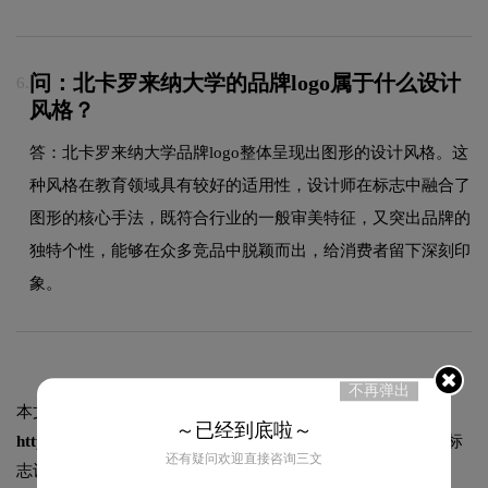
问：北卡罗来纳大学的品牌logo属于什么设计
6.
风格？
答：北卡罗来纳大学品牌logo整体呈现出图形的设计风格。这
种风格在教育领域具有较好的适用性，设计师在标志中融合了
图形的核心手法，既符合行业的一般审美特征，又突出品牌的
独特个性，能够在众多竞品中脱颖而出，给消费者留下深刻印
象。
不再弹出
本文标题和链接
北卡罗来纳大学标志logo图片:
～已经到底啦～
https://logo9.net/works/11683.html
转载时请注明出处为诗宸标
还有疑问欢迎直接咨询三文
志设计及本链接!