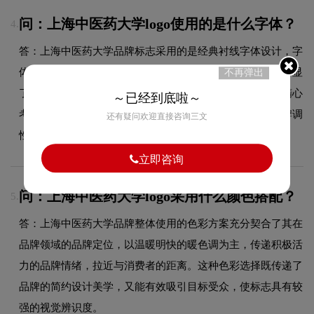
问：上海中医药大学logo使用的是什么字体？
4.
答：上海中医药大学品牌标志采用的是经典衬线字体设计，字
体造型与品牌形象高度契合，在确保良好阅读性的同时，彰显
不再弹出
了品牌的简约设计风格。字体的结构、粗细及间距都经过精心
～已经到底啦～
考量，使整体标志在不同尺寸和场景下均能保持一致的品牌调
还有疑问欢迎直接咨询三文
性。
立即咨询
问：上海中医药大学logo采用什么颜色搭配？
5.
答：上海中医药大学品牌整体使用的色彩方案充分契合了其在
品牌领域的品牌定位，以温暖明快的暖色调为主，传递积极活
力的品牌情绪，拉近与消费者的距离。这种色彩选择既传递了
品牌的简约设计美学，又能有效吸引目标受众，使标志具有较
强的视觉辨识度。