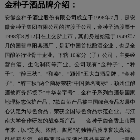
金种子酒品牌介绍：
安徽金种子酒业股份有限公司成立于1998年7月，是安
徽金种子集团有限公司的控股子公司，金种子酒股票于
1998年8月12日在上交所上市，其前身是始建于1949年7
月的国营阜阳县酒厂，是新中国首批酿酒企业，也是全
国酿酒行业骨干企业。下辖 10家分（子）公司 ，主要经
营白酒、生化制药等产业。公司现有“金种子”、“种
子”、“醉三秋”、“和泰”、“颍州”五大白酒品牌，“金种
子”、“醉三秋”两个商标荣获“中国驰名商标”，颍州佳酿
酒被商务部授予“中华老字号”，金种子系列白酒是国家
地理标志保护产品，7款白酒产品被中国绿色食品发展中
心认定为绿色食品，荣获全国绿色食品示范企业。与江
南大学合作研发的战略新产品——金种子馥合香上市两
年来，以“芝头、浓韵、酱尾”的独特品质享誉次高端、
引领新名酒，蝉联两届中国酒类新品最高奖——“青酌