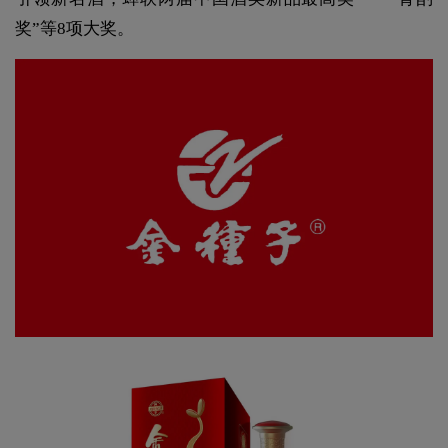
奖”等8项大奖。