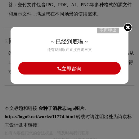
答：交付文件包含JPG、PDF、AI、PNG等多种格式的源文件
和展示文件，满足您在不同场景的使用需求。
不再弹出
问：LOGO设计可以注册商标吗？
6.
～已经到底啦～
还有疑问欢迎直接咨询三文
答：可以，我们拥有专业的商标代理资质，能够为客户提供从
LOGO设计到商标注册的一站式服务，确保您的品牌标识获得
立即咨询
法律保护。
本文标题和链接
金种子酒标志logo图片:
https://logo9.net/works/11774.html
转载时请注明出处为诗宸标
志设计及本链接!
如有内容侵犯您的合法权益，请及时与我们联系