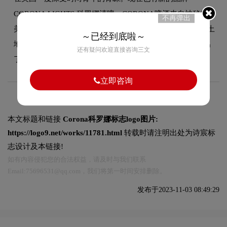
CORONA LIGHTS 科罗娜清啤。CORONA啤酒来自神秘的拉
不再弹出
美大陆，100%由天然原料精心酿制。精湛的工艺加上古老土
～已经到底啦～
地所孕育的优质的大麦、芳香的酒花和纯净的清泉，造就出
还有疑问欢迎直接咨询三文
了...
立即咨询
本文标题和链接
Corona科罗娜标志logo图片:
https://logo9.net/works/11781.html
转载时请注明出处为诗宸标
志设计及本链接!
如有内容侵犯您的合法权益，请及时与我们联系
Email:75696531@qq.com，我们将第一时间安排删除。
发布于2023-11-03 08:49:29