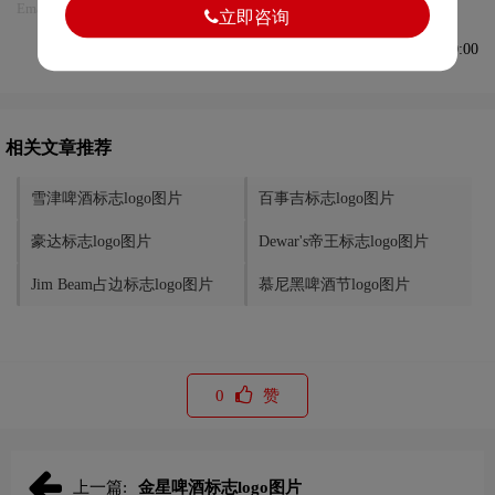
Email:75696531@qq.com，我们将第一时间安排删除。
立即咨询
发布于2023-11-03 10:00:00
相关文章推荐
雪津啤酒标志logo图片
百事吉标志logo图片
豪达标志logo图片
Dewar's帝王标志logo图片
Jim Beam占边标志logo图片
慕尼黑啤酒节logo图片
0
赞
上一篇:
金星啤酒标志logo图片