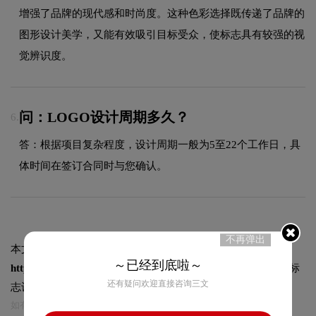
增强了品牌的现代感和时尚度。这种色彩选择既传递了品牌的
图形设计美学，又能有效吸引目标受众，使标志具有较强的视
觉辨识度。
问：LOGO设计周期多久？
6.
答：根据项目复杂程度，设计周期一般为5至22个工作日，具
体时间在签订合同时与您确认。
不再弹出
本文标题和链接
时代啤酒标志logo图片:
～已经到底啦～
https://logo9.net/works/11784.html
转载时请注明出处为诗宸标
还有疑问欢迎直接咨询三文
志设计及本链接!
如有内容侵犯您的合法权益，请及时与我们联系