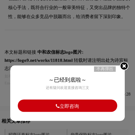
核心手法，既符合行业的一般审美特征，又突出品牌的独特个
性，能够在众多竞品中脱颖而出，给消费者留下深刻印象。
本文标题和链接
中和农信标志logo图片:
https://logo9.net/works/11818.html
转载时请注明出处为诗宸标
志设计及本链接!
不再弹出
如有内容侵犯您的合法权益，请及时与我们联系
～已经到底啦～
Email:75696531@qq.com，我们将第一时间安排删除。
还有疑问欢迎直接咨询三文
发布于2023-11-10 09:46:28
立即咨询
相关文章推荐
招商证券标志logo图片
华贵保险标志logo图片