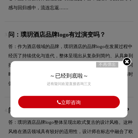
感与回归感中，流连忘返……
问：璞玥酒店品牌logo有过演变吗？
3.
答：作为酒店领域的品牌，璞玥酒店的品牌logo在发展过程中
经历了持续优化与迭代，整体呈现出从复杂到简约、从具象到
不再弹出
抽象的现代化演变趋势。每一次更新都紧跟时代审美潮流，同
时保持品牌核心识别元素的延续性，使品牌视觉形象始终与时
～已经到底啦～
俱进，历久弥新。
还有疑问欢迎直接咨询三文
立即咨询
问：璞玥酒店的品牌logo属于什么设计风格？
4.
答：璞玥酒店品牌logo整体呈现出欧式复古的设计风格。这种
风格在酒店领域具有较好的适用性，设计师在标志中融合了欧