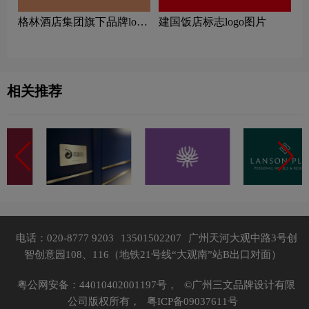
‌格林酒店集团旗下品牌logo
建国饭店标志logo图片
一览：探索行业领先品牌
相关推荐
电话：020-8777 9203
13501502207
广州天河大观中路3号创
智创意园108、116（地铁21号线“大观南”站B出口对面）
粤公网安备：44010402001197号，
©广州三文品牌设计有限
公司版权所有，
粤ICP备09037611号