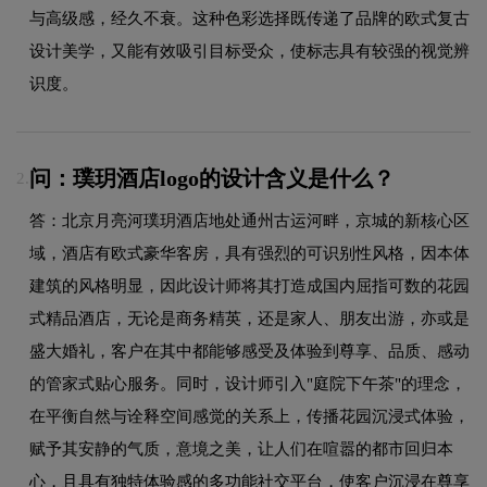
与高级感，经久不衰。这种色彩选择既传递了品牌的欧式复古
设计美学，又能有效吸引目标受众，使标志具有较强的视觉辨
识度。
问：璞玥酒店logo的设计含义是什么？
2.
答：北京月亮河璞玥酒店地处通州古运河畔，京城的新核心区
域，酒店有欧式豪华客房，具有强烈的可识别性风格，因本体
建筑的风格明显，因此设计师将其打造成国内屈指可数的花园
式精品酒店，无论是商务精英，还是家人、朋友出游，亦或是
盛大婚礼，客户在其中都能够感受及体验到尊享、品质、感动
的管家式贴心服务。同时，设计师引入"庭院下午茶"的理念，
在平衡自然与诠释空间感觉的关系上，传播花园沉浸式体验，
赋予其安静的气质，意境之美，让人们在喧嚣的都市回归本
心，且具有独特体验感的多功能社交平台，使客户沉浸在尊享