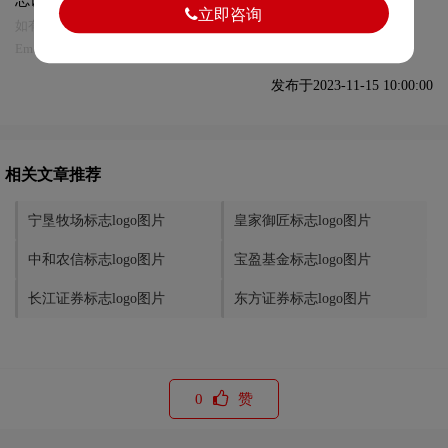
立即咨询
如有内容侵犯您的合法权益，请及时与我们联系
Email:75696531@qq.com，我们将第一时间安排删除。
发布于2023-11-15 10:00:00
相关文章推荐
宁垦牧场标志logo图片
皇家御匠标志logo图片
中和农信标志logo图片
宝盈基金标志logo图片
长江证券标志logo图片
东方证券标志logo图片
0
赞