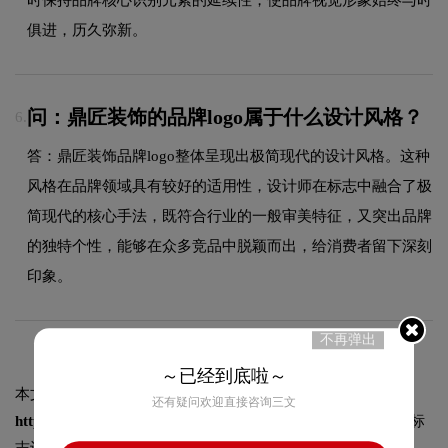
俱进，历久弥新。
问：鼎匠装饰的品牌logo属于什么设计风格？
6.
答：鼎匠装饰品牌logo整体呈现出极简现代的设计风格。这种
风格在品牌领域具有较好的适用性，设计师在标志中融合了极
简现代的核心手法，既符合行业的一般审美特征，又突出品牌
的独特个性，能够在众多竞品中脱颖而出，给消费者留下深刻
印象。
不再弹出
～已经到底啦～
本文标题和链接
鼎匠装饰标志logo图片:
还有疑问欢迎直接咨询三文
https://logo9.net/works/11844.html
转载时请注明出处为诗宸标
志设计及本链接!