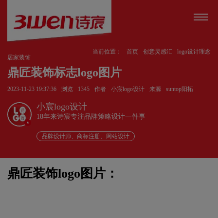
当前位置：
首页
创意灵感汇
logo设计理念
居家装饰
鼎匠装饰标志logo图片
2023-11-23 19:37:36
浏览
1345
作者
小宸logo设计
来源
suntop阳拓
小宸logo设计
18年来诗宸专注品牌策略设计一件事
v
品牌设计师、商标注册、网站设计
鼎匠装饰logo图片：