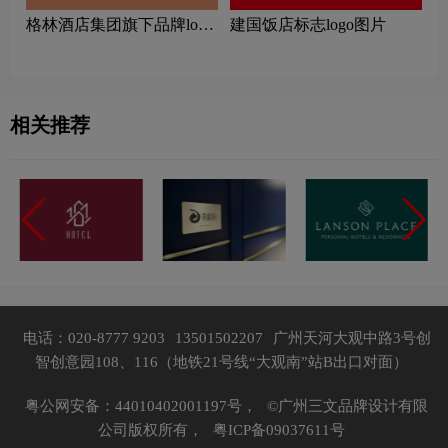
‌格林酒店集团旗下品牌logo
建国饭店标志logo图片
一览：探索行业领先品牌
相关推荐
电话：020-8777 9203
13501502207
广州天河大观中路3号创
智创意园108、116（地铁21号线“大观南”站B出口对面）
粤公网安备：44010402001197号，
©广州三文品牌设计有限
公司版权所有，
粤ICP备09037611号