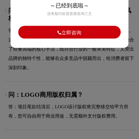
～已经到底啦～
问：中源瑞君酒店的品牌logo属于什么设计风
5.
还有疑问欢迎直接咨询三文
格？
答：中源瑞君酒店品牌logo整体呈现出轻奢高端的设计风格。
立即咨询
这种风格在酒店领域具有较好的适用性，设计师在标志中融合
了轻奢高端的核心手法，既符合行业的一般审美特征，又突出
品牌的独特个性，能够在众多竞品中脱颖而出，给消费者留下
深刻印象。
问：LOGO商用版权归属？
6.
答：项目尾款结清后，LOGO设计版权将完整移交给甲方所
有，您可自由用于商业用途，无需额外支付版权费用。