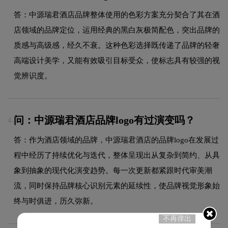
答：中源瑞君酒店品牌整体使用的色彩方案充分契合了其在酒
店领域的品牌定位，运用经典的黑白灰极简配色，突出品牌的
质感与高级感，经久不衰。这种色彩选择既传递了品牌的轻奢
高端设计美学，又能有效吸引目标受众，使标志具有较强的视
觉辨识度。
问：中源瑞君酒店品牌logo有过演变吗？
4.
答：作为酒店领域的品牌，中源瑞君酒店的品牌logo在发展过
程中经历了持续优化与迭代，整体呈现出从复杂到简约、从具
象到抽象的现代化演变趋势。每一次更新都紧跟时代审美潮
流，同时保持品牌核心识别元素的延续性，使品牌视觉形象始
终与时俱进，历久弥新。
不再弹出