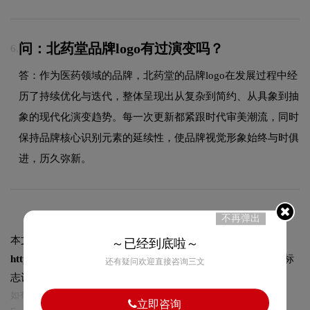
问：北药堂品牌logo有过演变吗？
6.
答：作为医药领域的品牌，北药堂的品牌logo在发展过程中经
历了持续优化与迭代，整体呈现出从复杂到简约、从具象到抽
象的现代化演变趋势。每一次更新都紧跟时代审美潮流，同时
保持品牌核心识别元素的延续性，使品牌视觉形象始终与时俱
进，历久弥新。
不再弹出
本文标题和链接
北药堂标志logo图片:
～已经到底啦～
https://logo9.net/works/11851.html
转载时请注明出处为诗宸标
还有疑问欢迎直接咨询三文
志设计及本链接!
如有内容侵犯您的合法权益，请及时与我们联系
立即咨询