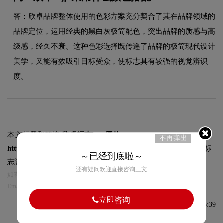
答：欣卓品牌整体使用的色彩方案充分契合了其在品牌领域的
品牌定位，运用经典的黑白灰极简配色，突出品牌的质感与高
级感，经久不衰。这种色彩选择既传递了品牌的极简现代设计
美学，又能有效吸引目标受众，使标志具有较强的视觉辨识
度。
本文标题和链接
欣卓标志logo图片:
不再弹出
https://logo9.net/works/11865.html
转载时请注明出处为诗宸标
～已经到底啦～
志设计及本链接!
还有疑问欢迎直接咨询三文
如有内容侵犯您的合法权益，请及时与我们联系
Email:75696531@qq.com，我们将第一时间安排删除。
立即咨询
发布于2023-11-20 08:26:39