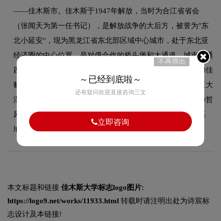
——佳木斯市。佳木斯于1947年解放，当时为合江省省会
（张闻天为第一任书记），是解放战争的大后方，被誉为"东
北小延安"，现为黑龙江省东北部区域中心城市，处于东北亚
经济圈的中心位置，是对俄合作的桥头堡和大通道。城市交通
不再弹出
四通八达，航班联结国内各主要城市，高铁是哈佳、牡佳和佳
～已经到底啦～
鹤的交汇点。佳木斯市辖区位于三江平原，这里拥有世界三大
还有疑问欢迎直接咨询三文
湿地之一的三江湿地、享誉中外的黑瞎子岛和独具特色的赫哲
风情，是北大荒精神的发源地，是国家重要的商品粮生产基
立即咨询
地，是中国最早迎接太阳升起的地方。
本文标题和链接
佳木斯大学标志logo图片:
https://logo9.net/works/11933.html
转载时请注明出处为诗宸标
志设计及本链接!