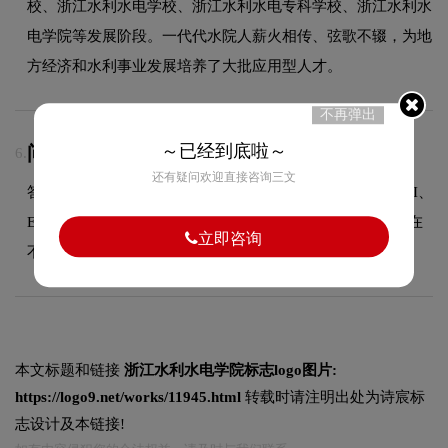
校、浙江水利水电学校、浙江水利水电专科学校、浙江水利水
电学院等发展阶段。一代代水院人薪火相传、弦歌不辍，为地
方经济和水利事业发展培养了大批应用型人才。
不再弹出
～已经到底啦～
问：源文件全部交付吗？
6.
还有疑问欢迎直接咨询三文
答：是的，设计完成后我们提供多种格式的源文件，包括AI、
EPS、CDR等矢量格式以及PNG、JPG等位图格式，方便您在
立即咨询
不同场景下使用。
本文标题和链接
浙江水利水电学院标志logo图片:
https://logo9.net/works/11945.html
转载时请注明出处为诗宸标
志设计及本链接!