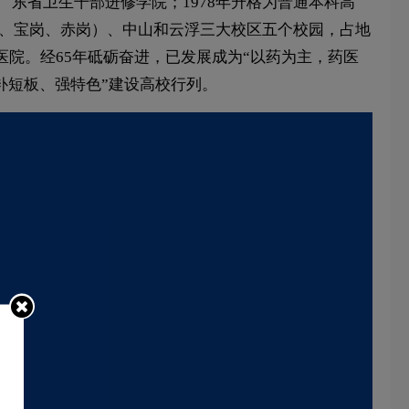
广东省卫生干部进修学院；1978年升格为普通本科高
学城、宝岗、赤岗）、中山和云浮三大校区五个校园，占地
等医院。经65年砥砺奋进，已发展成为“以药为主，药医
补短板、强特色”建设高校行列。