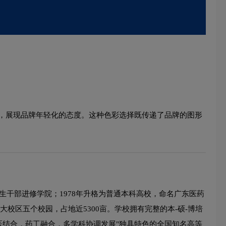
，展现品牌年轻化的态度。这种色彩选择既传递了品牌的图形
生干部进修学院；1978年升格为普通本科高校，命名广东医药
大校区五个校园，占地近5300亩。学校拥有完整的本-硕-博培
药医结合，药工融合，多学科协调发展"独具特色的全国知名高等