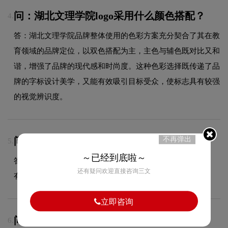
问：湖北文理学院logo采用什么颜色搭配？
4.
答：湖北文理学院品牌整体使用的色彩方案充分契合了其在教
育领域的品牌定位，以双色搭配为主，主色与辅色既对比又和
谐，增强了品牌的现代感和时尚度。这种色彩选择既传递了品
牌的字标设计美学，又能有效吸引目标受众，使标志具有较强
的视觉辨识度。
不再弹出
问：LOGO商用版权归属？
5.
～已经到底啦～
答：项目尾款结清后，LOGO设计版权将完整移交给甲方所
还有疑问欢迎直接咨询三文
有，您可自由用于商业用途，无需额外支付版权费用。
立即咨询
问：湖北文理学院品牌logo有过演变吗？
6.