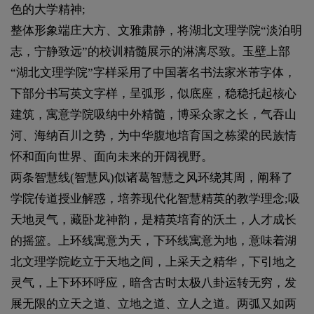
色的大学精神;
整体形象端庄大方、文雅肃静，将湖北文理学院“淡泊明
志，宁静致远”的校训精髓展示的淋漓尽致。玉壁上部
“湖北文理学院”字样采用了中国著名书法家米芾字体，
下部分书写英文字样，呈弧形，似底座，稳稳托起核心
建筑，寓意学院吸纳中外精髓，博采众家之长，气吞山
河、海纳百川之势，为中华腹地培育国之栋梁的民族情
怀和面向世界、面向未来的开阔视野。
两条智慧线(智慧风)似诸葛智慧之风环绕其周，阐释了
学院传道授业解惑，培养现代化智慧精英的教学理念;吸
天地灵气，藏卧龙神韵，是精英培育的沃土，人才成长
的摇篮。上环线寓意为天，下环线寓意为地，意味着湖
北文理学院屹立于天地之间，上采天之精华，下引地之
灵气，上下环环呼应，暗含古时太极八卦运转无穷，发
展无限的立天之道、立地之道、立人之道。两弧又如两