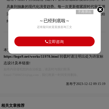
具象到抽象的现代化演变趋势。每一次更新都紧跟时代审美潮
不再弹出
流，同时保持品牌核心识别元素的延续性，使品牌视觉形象始
～已经到底啦～
终与时俱进，历久弥新。
还有疑问欢迎直接咨询三文
立即咨询
本文标题和链接
内蒙古科技大学标志logo图片:
https://logo9.net/works/11978.html
转载时请注明出处为诗宸标
志设计及本链接!
如有内容侵犯您的合法权益，请及时与我们联系
Email:75696531@qq.com，我们将第一时间安排删除。
发布于2023-12-12 09:15:19
相关文章推荐