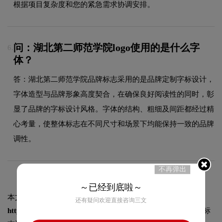
根据项目复杂度和您的紧急需求协调安排。
问：湖北第二师范学院logo使用的是什么字
6.
体？
答：湖北第二师范学院品牌标志采用的是品牌定制字标设计，
字体造型与品牌形象高度契合，在确保良好阅读性的同时，彰
显了品牌的字标设计风格。字体的结构、粗细及间距都经过精
心考量，使整体标志在不同尺寸和场景下均能保持一致的品牌
调性。
不再弹出
～已经到底啦～
本文标题和链接
湖北第二师范学院标志logo图片:
还有疑问欢迎直接咨询三文
https://logo9.net/works/11979.html
转载时请注明出处为诗宸标