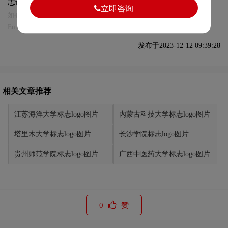
志设计及本链接!
立即咨询
如有内容侵犯您的合法权益，请及时与我们联系
Email:75696531@qq.com，我们将第一时间安排删除。
发布于2023-12-12 09:39:28
相关文章推荐
江苏海洋大学标志logo图片
内蒙古科技大学标志logo图片
塔里木大学标志logo图片
长沙学院标志logo图片
贵州师范学院标志logo图片
广西中医药大学标志logo图片
0
赞