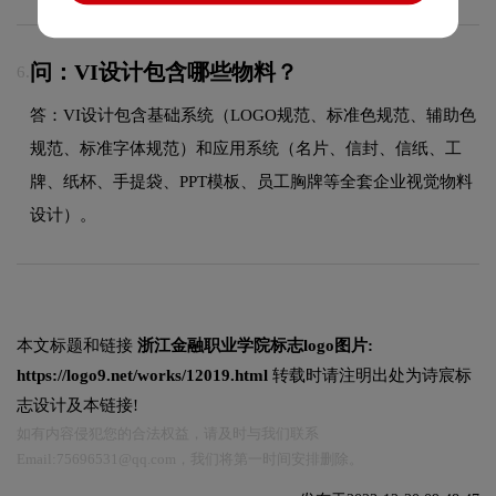
问：VI设计包含哪些物料？
6.
答：VI设计包含基础系统（LOGO规范、标准色规范、辅助色
规范、标准字体规范）和应用系统（名片、信封、信纸、工
牌、纸杯、手提袋、PPT模板、员工胸牌等全套企业视觉物料
设计）。
本文标题和链接
浙江金融职业学院标志logo图片:
https://logo9.net/works/12019.html
转载时请注明出处为诗宸标
志设计及本链接!
如有内容侵犯您的合法权益，请及时与我们联系
Email:75696531@qq.com，我们将第一时间安排删除。