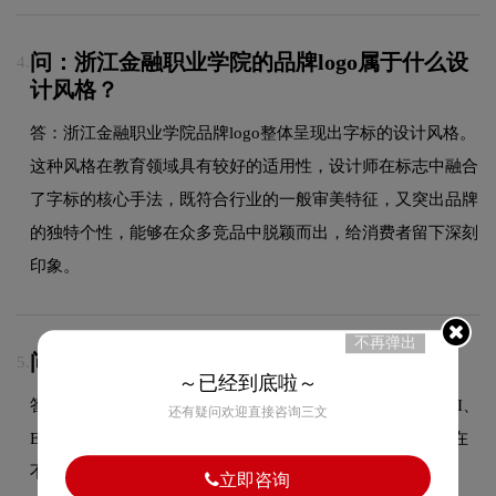
问：浙江金融职业学院的品牌logo属于什么设
4.
计风格？
答：浙江金融职业学院品牌logo整体呈现出字标的设计风格。
这种风格在教育领域具有较好的适用性，设计师在标志中融合
了字标的核心手法，既符合行业的一般审美特征，又突出品牌
的独特个性，能够在众多竞品中脱颖而出，给消费者留下深刻
印象。
不再弹出
问：源文件全部交付吗？
5.
～已经到底啦～
答：是的，设计完成后我们提供多种格式的源文件，包括AI、
还有疑问欢迎直接咨询三文
EPS、CDR等矢量格式以及PNG、JPG等位图格式，方便您在
不同场景下使用。
立即咨询