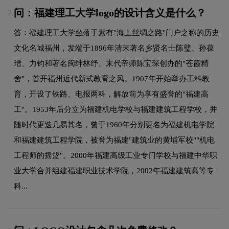
问：福建理工大学logo的设计含义是什么？
2.
答：福建理工大学坐落于素有"海上丝绸之路"门户之称的历史
文化名城福州，发端于1896年清末著名乡贤名士陈璧、孙葆
瑨、力钧和著名闽绅林纾、末代帝师陈宝琛创办的"苍霞精
舍"，首开福州近代新式教育之风。1907年开始举办工科教
育，开设了铁路、电报两科，解放前为享有盛誉的"福建高
工"。1953年后分立为福建机电学校与福建建筑工程学校，并
随时代更迭几易其名，曾于1960年分别更名为福建机电学院
和福建建筑工程学院，被誉为福建"建筑业的黄埔军校""机电
工程师的摇篮"。2000年福建高级工业专门学校与福建中华职
业大学合并组建福建职业技术学院，2002年福建建筑高等专
科...