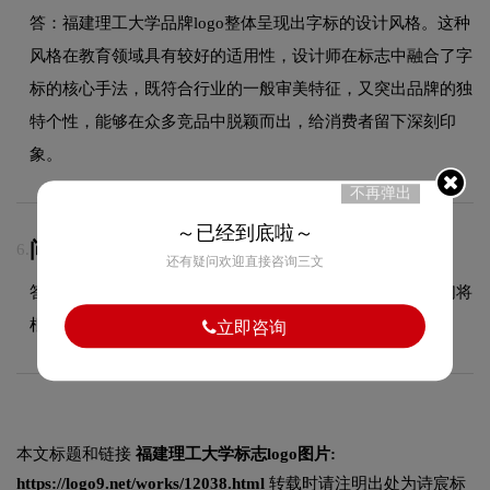
答：福建理工大学品牌logo整体呈现出字标的设计风格。这种
风格在教育领域具有较好的适用性，设计师在标志中融合了字
标的核心手法，既符合行业的一般审美特征，又突出品牌的独
特个性，能够在众多竞品中脱颖而出，给消费者留下深刻印
象。
不再弹出
～已经到底啦～
问：加急能否处理？
6.
还有疑问欢迎直接咨询三文
答：可以加急处理，具体加急时间和费用请咨询客服，我们将
根据项目复杂度和您的紧急需求协调安排。
立即咨询
本文标题和链接
福建理工大学标志logo图片:
https://logo9.net/works/12038.html
转载时请注明出处为诗宸标