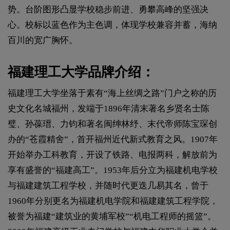
势。台阶图形凸显学校稳步前进、勇攀高峰的坚强决
心。校标以蓝色作为主色调，体现学校兼容并蓄，海纳
百川的宽广胸怀。
福建理工大学品牌介绍：
福建理工大学坐落于素有“海上丝绸之路”门户之称的历
史文化名城福州，发端于1896年清末著名乡贤名士陈
璧、孙葆瑨、力钧和著名闽绅林纾、末代帝师陈宝琛创
办的“苍霞精舍”，首开福州近代新式教育之风。1907年
开始举办工科教育，开设了铁路、电报两科，解放前为
享有盛誉的“福建高工”。1953年后分立为福建机电学校
与福建建筑工程学校，并随时代更迭几易其名，曾于
1960年分别更名为福建机电学院和福建建筑工程学院，
被誉为福建“建筑业的黄埔军校”“机电工程师的摇篮”。