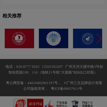
相关推荐
电话：020-8777 9203
13501502207
广州天河大观中路3号创
智创意园108、116（地铁21号线“大观南”站B出口对面）
粤公网安备：44010402001197号，
©广州三文品牌设计有限
公司版权所有，
粤ICP备09037611号