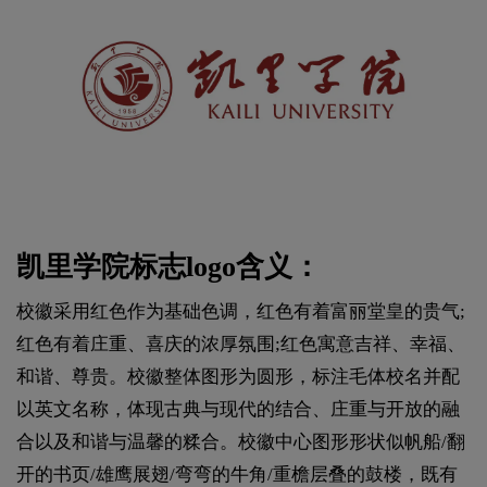
凯里学院标志logo含义：
校徽采用红色作为基础色调，红色有着富丽堂皇的贵气;
红色有着庄重、喜庆的浓厚氛围;红色寓意吉祥、幸福、
和谐、尊贵。校徽整体图形为圆形，标注毛体校名并配
以英文名称，体现古典与现代的结合、庄重与开放的融
合以及和谐与温馨的糅合。校徽中心图形形状似帆船/翻
开的书页/雄鹰展翅/弯弯的牛角/重檐层叠的鼓楼，既有