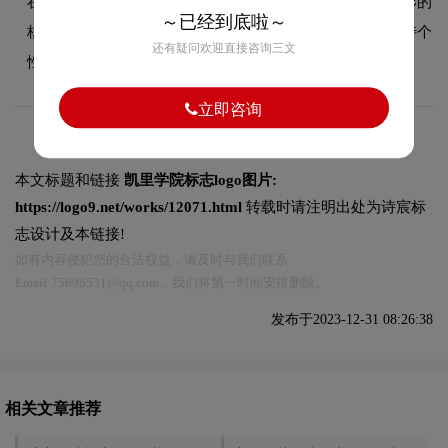
在教育领域具有较好的适用性，设计师在标志中融合了图形的
～已经到底啦～
核心手法，既符合行业的一般审美特征，又突出品牌的独特个
还有疑问欢迎直接咨询三文
性，能够在众多竞品中脱颖而出，给消费者留下深刻印象。
立即咨询
本文标题和链接
凯里学院标志logo图片:
https://logo9.net/works/12071.html
转载时请注明出处为诗宸标
志设计及本链接!
如有内容侵犯您的合法权益，请及时与我们联系
Email:75696531@qq.com，我们将第一时间安排删除。
发布于2023-12-31 08:26:38
相关文章推荐