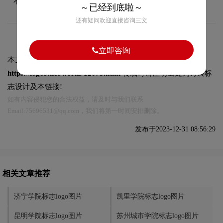
不同场景下使用。
～已经到底啦～
还有疑问欢迎直接咨询三文
立即咨询
本文标题和链接
宁德师范学院标志logo图片:
https://logo9.net/works/12073.html
转载时请注明出处为诗宸标
志设计及本链接!
如有内容侵犯您的合法权益，请及时与我们联系
Email:75696531@qq.com，我们将第一时间安排删除。
发布于2023-12-31 08:56:29
相关文章推荐
济宁学院标志logo图片
凯里学院标志logo图片
昆明学院标志logo图片
苏州城市学院标志logo图片