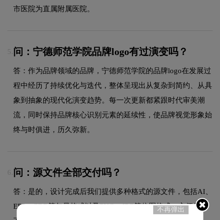
市医院为直属附属医院。
问：宁德师范学院品牌logo有过演变吗？
5.
答：作为品牌领域的品牌，宁德师范学院的品牌logo在发展过
程中经历了持续优化与迭代，整体呈现出从复杂到简约、从具
象到抽象的现代化演变趋势。每一次更新都紧跟时代审美潮
流，同时保持品牌核心识别元素的延续性，使品牌视觉形象始
终与时俱进，历久弥新。
问：源文件全部交付吗？
6.
答：是的，设计完成后我们提供多种格式的源文件，包括AI、
EPS、CDR等矢量格式以及PNG、JPG等位图格式，方便您在
不再弹出