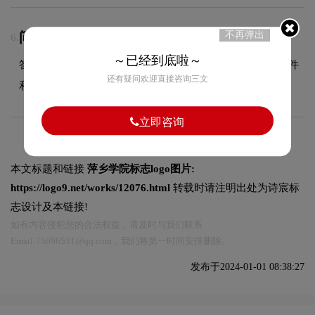
不再弹出
问：LOGO设计交付哪些文件？
6.
～已经到底啦～
答：交付文件包含JPG、PDF、AI、PNG等多种格式的源文件
还有疑问欢迎直接咨询三文
和展示文件，满足您在不同场景的使用需求。
立即咨询
本文标题和链接
萍乡学院标志logo图片:
https://logo9.net/works/12076.html
转载时请注明出处为诗宸标
志设计及本链接!
如有内容侵犯您的合法权益，请及时与我们联系
Email:75696531@qq.com，我们将第一时间安排删除。
发布于2024-01-01 08:38:27