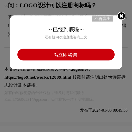
问：LOGO设计可以注册商标吗？
6.
答：可以，我们拥有专业的商标代理资质，能够为客户提供从
不再弹出
LOGO设计到商标注册的一站式服务，确保您的品牌标识获得
～已经到底啦～
法律保护。
还有疑问欢迎直接咨询三文
立即咨询
本文标题和链接
淮南联合大学标志logo图片:
https://logo9.net/works/12089.html
转载时请注明出处为诗宸标
志设计及本链接!
如有内容侵犯您的合法权益，请及时与我们联系
Email:75696531@qq.com，我们将第一时间安排删除。
发布于2024-01-03 09:49:35