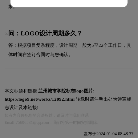
象。
问：LOGO设计周期多久？
6.
答：根据项目复杂程度，设计周期一般为5至22个工作日，具
体时间在签订合同时与您确认。
本文标题和链接
兰州城市学院标志logo图片:
https://logo9.net/works/12092.html
转载时请注明出处为诗宸标
志设计及本链接!
如有内容侵犯您的合法权益，请及时与我们联系
Email:75696531@qq.com，我们将第一时间安排删除。
发布于2024-01-04 08:48:37