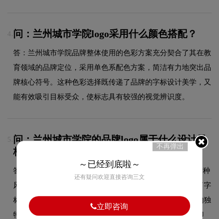
问：兰州城市学院logo采用什么颜色搭配？
4.
答：兰州城市学院品牌整体使用的色彩方案充分契合了其在教
育领域的品牌定位，采用单色系配色方案，简洁有力地突出品
牌核心符号。这种色彩选择既传递了品牌的字标设计美学，又
能有效吸引目标受众，使标志具有较强的视觉辨识度。
问：兰州城市学院的品牌logo属于什么设计风
5.
不再弹出
格？
～已经到底啦～
答：兰州城市学院品牌logo整体呈现出字标的设计风格。这种
还有疑问欢迎直接咨询三文
风格在教育领域具有较好的适用性，设计师在标志中融合了字
标的核心手法，既符合行业的一般审美特征，又突出品牌的独
立即咨询
特个性，能够在众多竞品中脱颖而出，给消费者留下深刻印