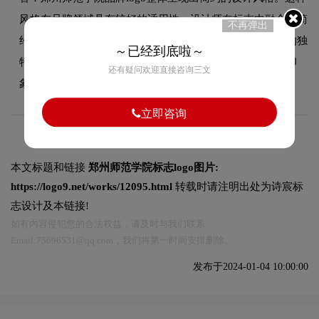
风格在品牌领域具有较好的适用性，设计师在标志中融合了简
不再弹出
约的核心手法，既符合行业的一般审美特征，又突出品牌的独
～已经到底啦～
特个性，能够在众多竞品中脱颖而出，给消费者留下深刻印
还有疑问欢迎直接咨询三文
象。
立即咨询
本文标题和链接
郑州师范学院标志logo图片:
https://logo9.net/works/12095.html
转载时请注明出处为诗宸标
志设计及本链接!
如有内容侵犯您的合法权益，请及时与我们联系
Email:75696531@qq.com，我们将第一时间安排删除。
发布于2024-01-04 10:00:00