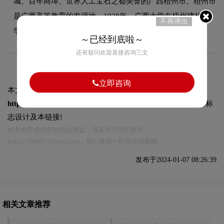
城、百年商埠、世界人工宝石之都美誉的广西梧州市。梧州市
是广西高等教育的发源地，1928年，广西大学在梧州建校办
不再弹出
学。
～已经到底啦～
还有疑问欢迎直接咨询三文
立即咨询
本文标题和链接
梧州学院标志logo图片:
https://logo9.net/works/12106.html
转载时请注明出处为诗宸标
志设计及本链接!
如有内容侵犯您的合法权益，请及时与我们联系
Email:75696531@qq.com，我们将第一时间安排删除。
发布于2024-01-07 08:26:39
相关文章推荐