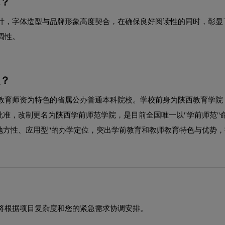
体？
计，字体造型与品牌形象高度契合，在确保良好阅读性的同时，彰显
调性。
么？
育师资为特色的省属公办普通本科院校。学校前身为陕西教育学院，1
育部批准，改制更名为陕西学前师范学院，是目前全国唯一以"学前师范"
地方性、应用型"的办学定位，突出学前教育和教师教育特色与优势
将根据项目复杂度和您的紧急需求协调安排。