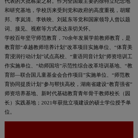
代表的大批栋梁之材。作为全国最主要的徐特立纪念地
和研究基地，学校历来受到党和政府的高度重视，胡耀
邦、李岚清、李铁映、刘延东等党和国家领导人曾以题
词、接见、视察等方式表达亲切关怀。
学校百年坚守师范教育，70余年发展学前教师教育，是
教育部“卓越教师培养计划”改革项目实施单位、“体育美
育浸润行动计划”试点高校、“童语同音计划”师资培训工
作实施单位、“幼师国培”示范性综合改革培训基地、“教
育部—联合国儿童基金会合作项目”实施单位、“师范教
育协同提质计划”参与帮扶高校，湖南省建设“教育强省”
师资培养基地、新时代基础教育青年骨干教师校长（园
长）实践基地；2021年获批立项建设的硕士学位授予单
位。