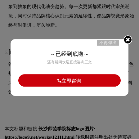
象到抽象的现代化演变趋势。每一次更新都紧跟时代审美潮
流，同时保持品牌核心识别元素的延续性，使品牌视觉形象始
终与时俱进，历久弥新。
不再弹出
问：VI设计包含哪些物料？
6.
～已经到底啦～
还有疑问欢迎直接咨询三文
答：VI设计包含基础系统（LOGO规范、标准色规范、辅助色
规范、标准字体规范）和应用系统（名片、信封、信纸、工
立即咨询
牌、纸杯、手提袋、PPT模板、员工胸牌等全套企业视觉物料
设计）。
本文标题和链接
长沙师范学院标志logo图片:
https://logo9.net/works/12111.html
转载时请注明出处为诗宸标