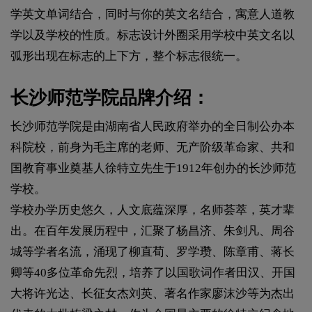
学英文单词结合，同时与你的英文名结合，寓意人道教
学以及学校的性质。标志设计外圈采用学校中英文名以
弧形出现在标志的上下方，整个标志很统一。
长沙师范学院品牌介绍：
长沙师范学院是由湖南省人民政府举办的全日制公办本
科院校，前身为毛主席的老师、无产阶级革命家、共和
国教育事业奠基人徐特立先生于1912年创办的长沙师范
学校。
学校办学历史悠久，人文底蕴深厚，名师荟萃，英才辈
出。在百年发展历程中，汇聚了杨昌济、朱剑凡、周谷
城等学者名流，涌现了柳直荀、罗学瓒、陈章甫、蒋长
卿等40多位革命先烈，培养了以国歌词作者田汉、开国
大将许光达、长征女杰刘英、著名作家廖沫沙等为杰出