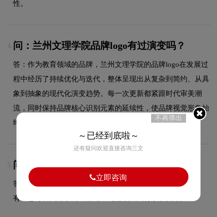
性。
问：兰州文理学院品牌logo有过演变吗？
4.
答：作为教育领域的品牌，兰州文理学院的品牌logo在发展过
程中经历了持续优化与迭代，整体呈现出从复杂到简约、从具
象到抽象的现代化演变趋势。每一次更新都紧跟时代审美潮
流，同时保持品牌核心识别元素的延续性，使品牌视觉形象始
不再弹出
终与时俱进，历久弥新。
～已经到底啦～
还有疑问欢迎直接咨询三文
问：LOGO商用版权归属？
5.
立即咨询
答：项目尾款结清后，LOGO设计版权将完整移交给甲方所
有，您可自由用于商业用途，无需额外支付版权费用。